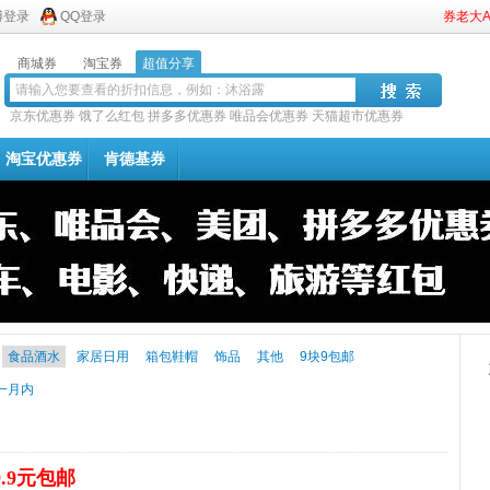
博登录
QQ登录
券老大
商城券
淘宝券
超值分享
京东优惠券
饿了么红包
拼多多优惠券
唯品会优惠券
天猫超市优惠券
淘宝优惠券
肯德基券
食品酒水
家居日用
箱包鞋帽
饰品
其他
9块9包邮
一月内
9.9元包邮