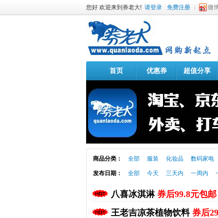
您好 欢迎来到券老大!
请登录
免费注册
微
首页
优惠券
超值分享
商品分类：
全部
服装
化妆品
数码家电
发布日期：
全部
今天
三天内
一周内
八喜冰淇淋
券后99.8元包邮
王老吉凉茶植物饮料
券后2