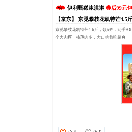
伊利甄稀冰淇淋
券后99元
【京东】
京觅攀枝花凯特芒4.5
京觅攀枝花凯特芒4.5斤，领5券，到手9.
个大肉厚，核薄肉多，大口啃着吃超爽
拼多多优惠券+拼多多返利
淘宝优惠券+淘宝返利
4
0