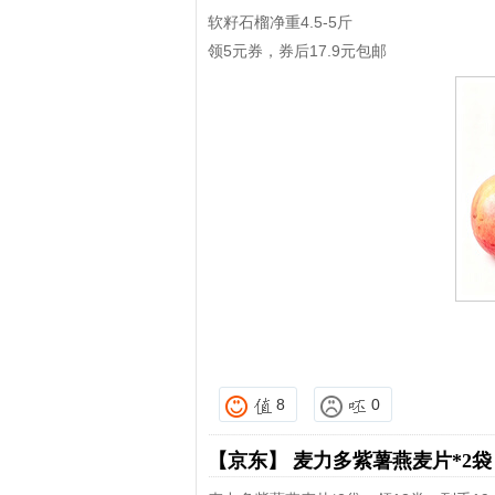
软籽石榴净重4.5-5斤
领5元券，券后17.9元包邮
8
0
【京东】
麦力多紫薯燕麦片*2