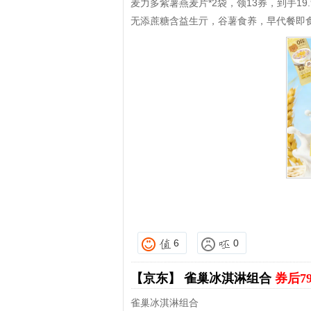
麦力多紫薯燕麦片*2袋，领13券，到手19.
无添蔗糖含益生亓，谷薯食养，早代餐即
6
0
【京东】
雀巢冰淇淋组合
券后7
雀巢冰淇淋组合