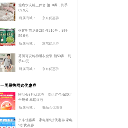
雅鹿水洗棉三件套 领10券，到手
69.9元
所属商城：
京东优惠券
饮矿明前龙井2罐 领210券，到手
59.9元
所属商城：
京东优惠券
芬腾可安纯棉睡衣套装 领50券，到
手49元
所属商城：
京东优惠券
一周最热网购优惠券
唯品会8月优惠券，幸运红包抽30元
全场券
幸运红包
所属商城：
唯品会优惠券
京东优惠券，家电领9折优惠券
家电
9折优惠券