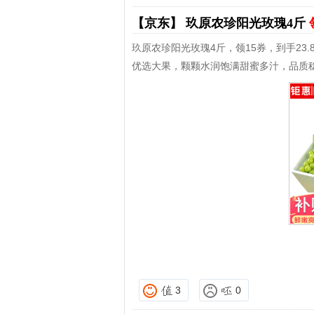
【京东】
玖原农珍阳光玫瑰4斤
玖原农珍阳光玫瑰4斤，领15券，到手23.
优选大果，颗颗水润饱满甜蜜多汁，品质
3
0