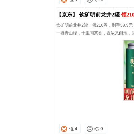
【京东】
饮矿明前龙井2罐
领21
饮矿明前龙井2罐，领210券，到手59.9元
一盏青山绿，十里闻茶香，香浓又耐泡，
4
0