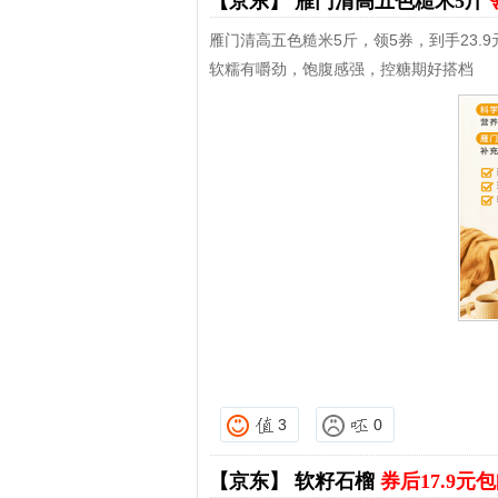
【京东】
雁门清高五色糙米5斤
雁门清高五色糙米5斤，领5券，到手23.9
软糯有嚼劲，饱腹感强，控糖期好搭档
3
0
【京东】
软籽石榴
券后17.9元