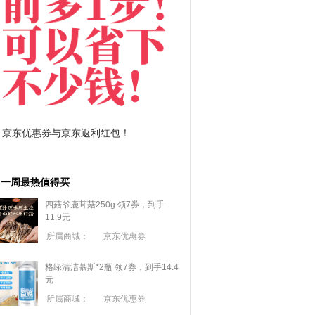
拼多多优惠券+拼多多返利
淘宝优惠券+淘宝返利
一周最热值得买
四菇爷鹿茸菇250g 领7券，到手
11.9元
所属商城：
京东优惠券
格绿清洁慕斯*2瓶 领7券，到手14.4
元
所属商城：
京东优惠券