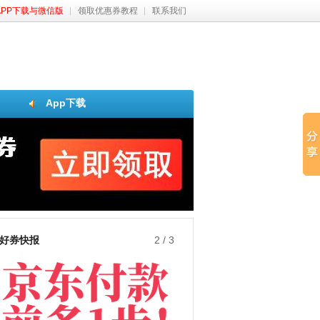
APP下载与微信版
领取优惠券教程
联系我们
App下载
好券快报
3
/
3