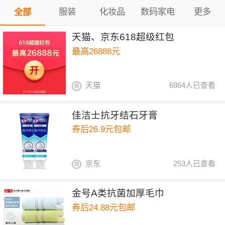
服装
化妆品
数码家电
更多
全部
天猫、京东618超级红包
最高26888元
天猫
6864人已查看
佳洁士抗牙结石牙膏
券后26.9元包邮
京东
253人已查看
金号A类抗菌加厚毛巾
券后24.88元包邮