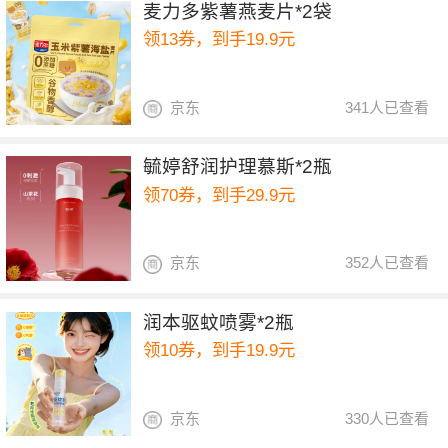
麦力多紫薯燕麦片*2袋
领13券，到手19.9元
京东
341人已查看
毓婷舒润护理慕斯*2瓶
领70券，到手29.9元
京东
352人已查看
润本驱蚊喷雾*2瓶
领10券，到手19.9元
京东
330人已查看