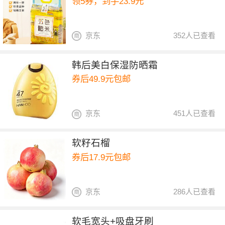
领5券，到手23.9元
京东
352人已查看
韩后美白保湿防晒霜
券后49.9元包邮
京东
451人已查看
软籽石榴
券后17.9元包邮
京东
286人已查看
软毛宽头+吸盘牙刷