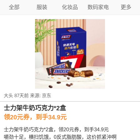
全部
服装
化妆品
数码家电
更多
大头
87天前
来源:
京东
士力架牛奶巧克力*2盒
领20元券，到手34.9元
士力架牛奶巧克力*2盒，领20元券，到手34.9元
嚼劲十足，横扫饥饿，0反式脂肪酸，这价抓紧沖啊