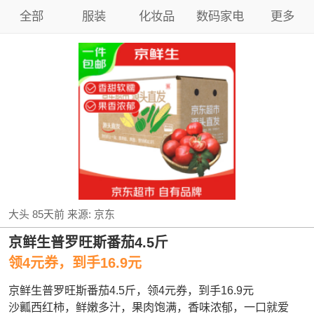
全部
服装
化妆品
数码家电
更多
大头
85天前
来源:
京东
京鲜生普罗旺斯番茄4.5斤
领4元券，到手16.9元
京鲜生普罗旺斯番茄4.5斤，领4元券，到手16.9元
沙瓤西红柿，鲜嫩多汁，果肉饱满，香味浓郁，一口就爱