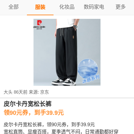
全部
化妆品
数码家电
更多
服装
大头
86天前
来源:
京东
皮尔卡丹宽松长裤
领90元券，到手39.9元
皮尔卡丹宽松长裤，领90元券，到手39.9元
宽松直筒、显瘦百搭，夏季透气不闷，日常通勤都好穿