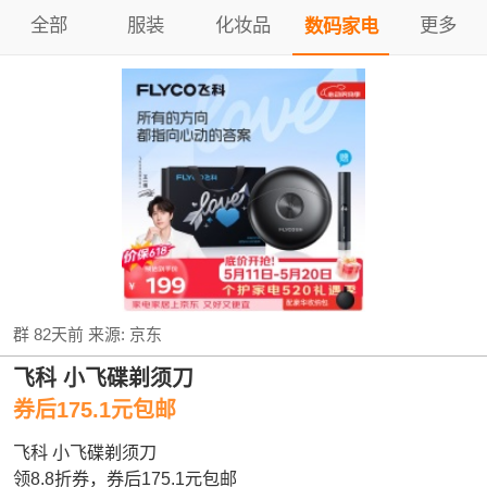
全部
服装
化妆品
更多
数码家电
群
82天前
来源:
京东
飞科 小飞碟剃须刀
券后175.1元包邮
飞科 小飞碟剃须刀
领8.8折券，券后175.1元包邮