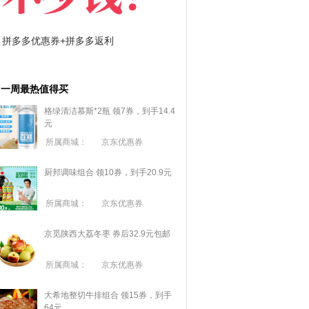
拼多多优惠券+拼多多返利
淘宝优惠券+淘宝返利
一周最热值得买
格绿清洁慕斯*2瓶 领7券，到手14.4
元
所属商城：
京东优惠券
厨邦调味组合 领10券，到手20.9元
所属商城：
京东优惠券
京觅陕西大荔冬枣 券后32.9元包邮
所属商城：
京东优惠券
大希地整切牛排组合 领15券，到手
64元