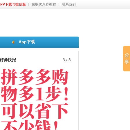
APP下载与微信版
领取优惠券教程
联系我们
App下载
好券快报
3
/
3