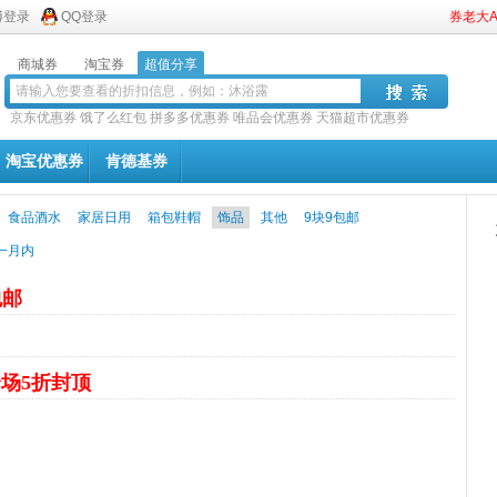
博登录
QQ登录
券老大
商城券
淘宝券
超值分享
京东优惠券
饿了么红包
拼多多优惠券
唯品会优惠券
天猫超市优惠券
淘宝优惠券
肯德基券
食品酒水
家居日用
箱包鞋帽
饰品
其他
9块9包邮
一月内
包邮
场5折封顶