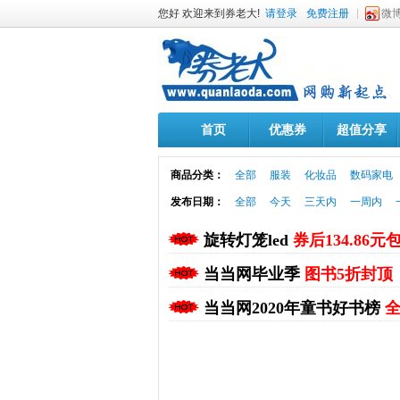
您好 欢迎来到券老大!
请登录
免费注册
微
首页
优惠券
超值分享
商品分类：
全部
服装
化妆品
数码家电
发布日期：
全部
今天
三天内
一周内
旋转灯笼led
券后134.86元
当当网毕业季
图书5折封顶
当当网2020年童书好书榜
全