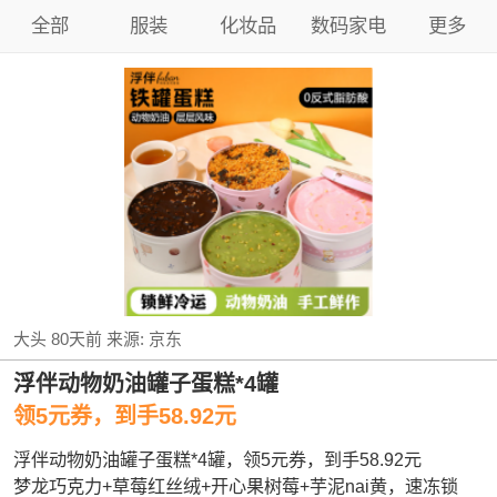
全部
服装
化妆品
数码家电
更多
大头
80天前
来源:
京东
浮伴动物奶油罐子蛋糕*4罐
领5元券，到手58.92元
浮伴动物奶油罐子蛋糕*4罐，领5元券，到手58.92元
梦龙巧克力+草莓红丝绒+开心果树莓+芋泥nai黄，速冻锁