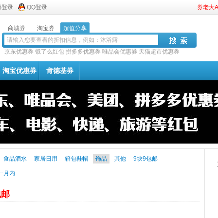
博登录
QQ登录
券老大
商城券
淘宝券
超值分享
京东优惠券
饿了么红包
拼多多优惠券
唯品会优惠券
天猫超市优惠券
淘宝优惠券
肯德基券
食品酒水
家居日用
箱包鞋帽
饰品
其他
9块9包邮
一月内
包邮