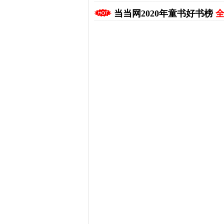
当当网2020年童书好书榜
全
拼多多优惠券+拼多多返利
淘宝优惠券+淘宝返利