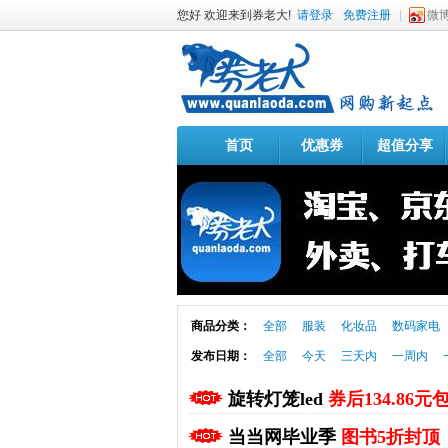
您好 欢迎来到券老大!
请登录
免费注册
微
首页
优惠券
超值分享
商品分类：
全部
服装
化妆品
数码家电
发布日期：
全部
今天
三天内
一周内
旋转灯笼led
券后134.86元
当当网毕业季
图书5折封顶