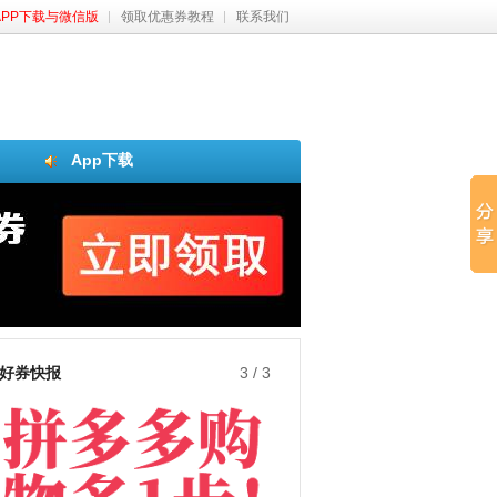
APP下载与微信版
领取优惠券教程
联系我们
App下载
好券快报
3
/
3