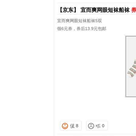
【京东】
宜而爽网眼短袜船袜
券
宜而爽网眼短袜船袜5双
领6元券，券后13.9元包邮
8
0