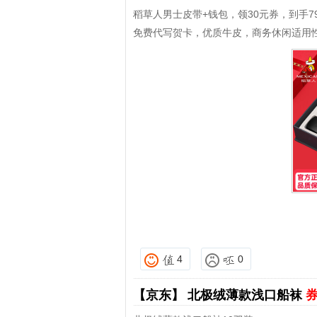
稻草人男士皮带+钱包，领30元券，到手7
免费代写贺卡，优质牛皮，商务休闲适用
4
0
【京东】
北极绒薄款浅口船袜
券