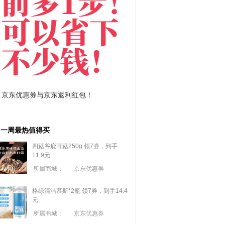
拼多多优惠券+拼多多返利
淘宝优惠券+淘宝返利
一周最热值得买
四菇爷鹿茸菇250g 领7券，到手
11.9元
所属商城：
京东优惠券
格绿清洁慕斯*2瓶 领7券，到手14.4
元
所属商城：
京东优惠券