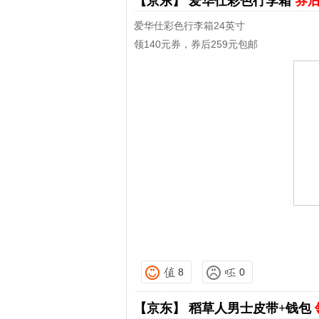
【京东】
爱华仕彩色行李箱
券后
爱华仕彩色行李箱24英寸
领140元券，券后259元包邮
8
0
【京东】
稻草人男士皮带+钱包