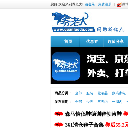
您好 欢迎来到券老大!
请登录
免费注册
微
首页
优惠券
超值分享
商品分类：
全部
服装
化妆品
数码家电
发布日期：
全部
今天
三天内
一周内
森马情侣鞋德训鞋勃肯鞋
券
361清仓鞋子合集
券后55.