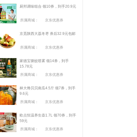
厨邦调味组合 领10券，到手20.9元
所属商城：
京东优惠券
京觅陕西大荔冬枣 券后32.9元包邮
所属商城：
京东优惠券
家德宝驱蚊喷雾 领14券，到手
15.78元
所属商城：
京东优惠券
林大馋贝贝南瓜4.5斤 领7券，到手
9.6元
所属商城：
京东优惠券
欧点恒温养生壶1.7L 领70券，到手
59元
所属商城：
京东优惠券