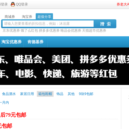
博登录
QQ登录
券老大
商城券
淘宝券
超值分享
京东优惠券
饿了么红包
拼多多优惠券
唯品会优惠券
天猫超市优惠券
淘宝优惠券
肯德基券
食品酒水
家居日用
箱包鞋帽
饰品
其他
9块9包邮
一月内
后79元包邮
2元包邮