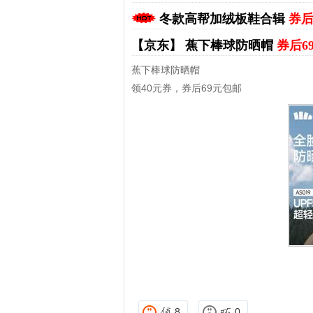
冬款高帮加绒板鞋合辑
券后
【京东】
蕉下棒球防晒帽
券后6
蕉下棒球防晒帽
领40元券，券后69元包邮
拼多多优惠券+拼多多返利
淘宝优惠券+淘宝返利
8
0