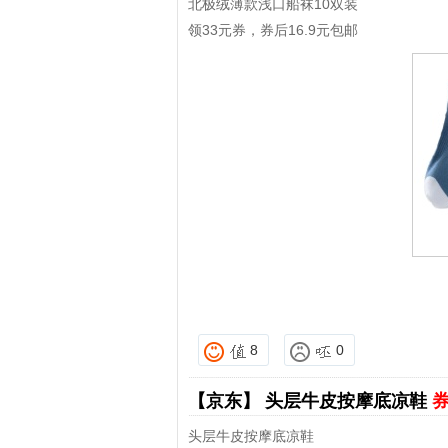
北极绒薄款浅口船袜10双装
领33元券，券后16.9元包邮
8
0
【京东】
头层牛皮按摩底凉鞋
券
头层牛皮按摩底凉鞋