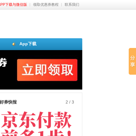
APP下载与微信版
领取优惠券教程
联系我们
App下载
好券快报
3
/
3