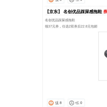
【京东】
名创优品踩屎感拖鞋
券
名创优品踩屎感拖鞋
领37元券，任选2双券后22.8元包邮
8
0