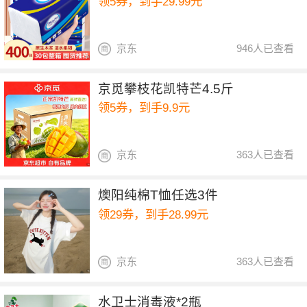
领5券，到手29.99元
京东
946人已查看
京觅攀枝花凯特芒4.5斤
领5券，到手9.9元
京东
363人已查看
燠阳纯棉T恤任选3件
领29券，到手28.99元
京东
363人已查看
水卫士消毒液*2瓶