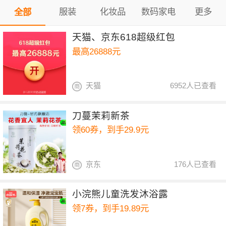
服装
化妆品
数码家电
更多
全部
天猫、京东618超级红包
最高26888元
天猫
6952人已查看
刀蔓茉莉新茶
领60券，到手29.9元
京东
176人已查看
小浣熊儿童洗发沐浴露
领7券，到手19.89元