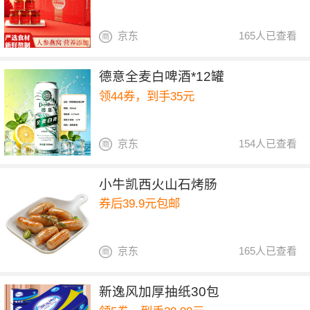
京东
165人已查看
德意全麦白啤酒*12罐
领44券，到手35元
京东
154人已查看
小牛凯西火山石烤肠
券后39.9元包邮
京东
165人已查看
新逸风加厚抽纸30包