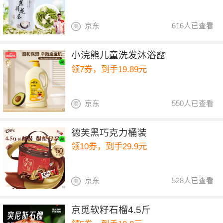
京东
616人已查看
小浣熊儿童洗发沐浴露
领7券，到手19.89元
京东
550人已查看
德芙黑巧克力桶装
领10券，到手29.9元
京东
528人已查看
京觅软籽石榴4.5斤