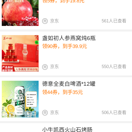
领5券，到手19.8元
京东
561人已查看
盏如初人参燕窝炖6瓶
领90券，到手39.9元
京东
550人已查看
德意全麦白啤酒*12罐
领44券，到手35元
京东
506人已查看
小牛凯西火山石烤肠