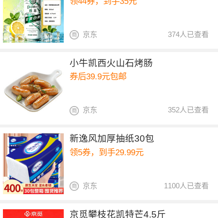
领44券，到手35元
京东
374人已查看
小牛凯西火山石烤肠
券后39.9元包邮
京东
352人已查看
新逸风加厚抽纸30包
领5券，到手29.99元
京东
1100人已查看
京觅攀枝花凯特芒4.5斤