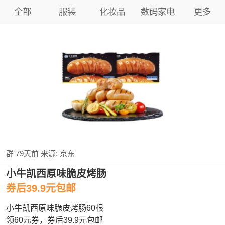
全部
服装
化妆品
数码家电
更多
群
79天前
来源:
京东
小牛凯西原味脆皮烤肠
券后39.9元包邮
小牛凯西原味脆皮烤肠60根
领60元券，券后39.9元包邮