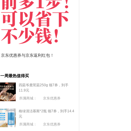
拼多多优惠券+拼多多返利
淘宝优惠券+淘宝返利
一周最热值得买
四菇爷鹿茸菇250g 领7券，到手
11.9元
所属商城：
京东优惠券
格绿清洁慕斯*2瓶 领7券，到手14.4
元
所属商城：
京东优惠券