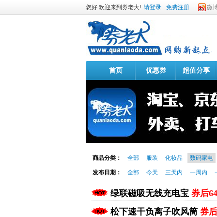
您好 欢迎来到券老大!
请登录
免费注册
微
首页
优惠券
超值分享
商品分类：
全部
服装
化妆品
数码家电
发布日期：
全部
今天
三天内
一周内
绿联磁吸无线充电宝
券后6
松下速干负离子吹风筒
券后