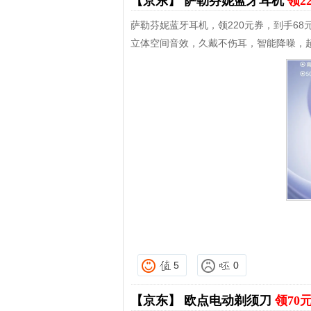
【京东】
萨勒芬妮蓝牙耳机
领2
萨勒芬妮蓝牙耳机，领220元券，到手68
立体空间音效，久戴不伤耳，智能降噪，
5
0
【京东】
欧点电动剃须刀
领70