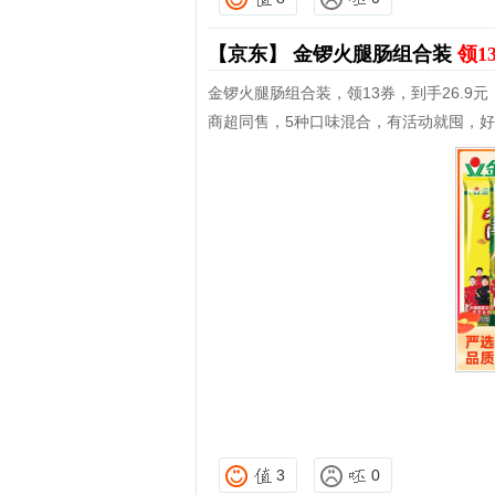
【京东】
金锣火腿肠组合装
领1
金锣火腿肠组合装，领13券，到手26.9元
商超同售，5种口味混合，有活动就囤，
3
0