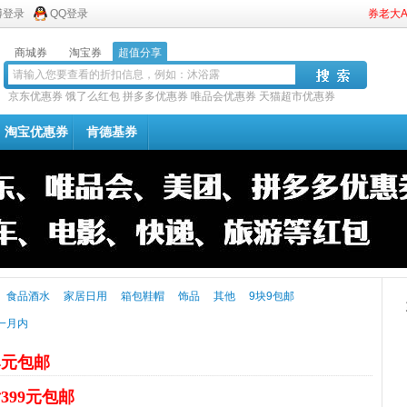
博登录
QQ登录
券老大
商城券
淘宝券
超值分享
京东优惠券
饿了么红包
拼多多优惠券
唯品会优惠券
天猫超市优惠券
淘宝优惠券
肯德基券
食品酒水
家居日用
箱包鞋帽
饰品
其他
9块9包邮
一月内
4元包邮
399元包邮