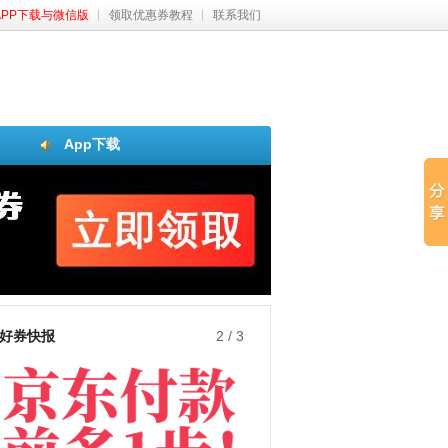
APP下载与微信版
领取优惠券教程
联系我们
App下载
好券快报
3
/
3