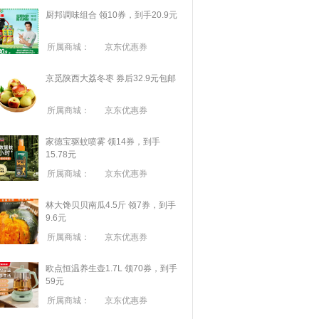
厨邦调味组合 领10券，到手20.9元
所属商城：
京东优惠券
京觅陕西大荔冬枣 券后32.9元包邮
所属商城：
京东优惠券
家德宝驱蚊喷雾 领14券，到手
15.78元
所属商城：
京东优惠券
林大馋贝贝南瓜4.5斤 领7券，到手
9.6元
所属商城：
京东优惠券
欧点恒温养生壶1.7L 领70券，到手
59元
所属商城：
京东优惠券