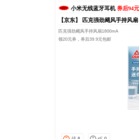
小米无线蓝牙耳机
券后94
【京东】
匹克强劲飓风手持风
匹克强劲飓风手持风扇1800mA
领20元券，券后39.9元包邮
拼多多优惠券+拼多多返利
淘宝优惠券+淘宝返利
8
0