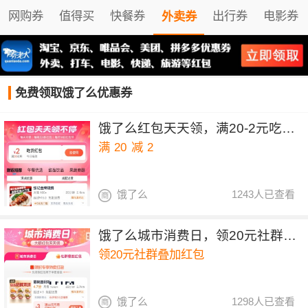
网购券
值得买
快餐券
出行券
电影券
外卖券
免费领取饿了么优惠券
饿了么红包天天领，满20-2元吃货红包
满
20
减
2
饿了么
1243人已查看
饿了么城市消费日，领20元社群叠加红包
领20元社群叠加红包
饿了么
1298人已查看