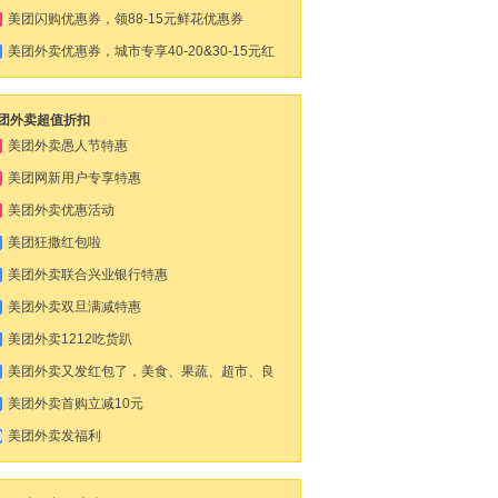
美团闪购优惠券，领88-15元鲜花优惠券
美团外卖优惠券，城市专享40-20&30-15元红
包
团外卖超值折扣
美团外卖愚人节特惠
美团网新用户专享特惠
美团外卖优惠活动
美团狂撒红包啦
美团外卖联合兴业银行特惠
美团外卖双旦满减特惠
美团外卖1212吃货趴
美团外卖又发红包了，美食、果蔬、超市、良
药都有
美团外卖首购立减10元
美团外卖发福利