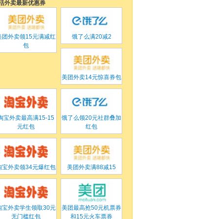
活外卖最新优惠券
美团外卖
领15元满减红
饿了么满
20
减
2
包
美团外卖
14元惊喜券包
淘宝外卖
最高满15-15
饿了么
领20元社群叠加
元红包
红包
淘宝外卖
领34元爆红包
美团外卖满
88
减
15
淘宝外卖
学生领取30元
美团
最高抢50元机票券
无门槛红包
和15元火车票券