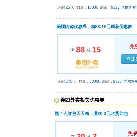
还剩
25
天
数量：
10000
剩余：
9323
美团外卖
美团闪购优惠券，领88-15元鲜花优惠券
免
88
15
满
减
已经
还剩
145
天
数量：
10000
剩余：
9326
美团外
美团外卖相关优惠券
饿了么红包天天领，满20-2元吃货红包
免
20
2