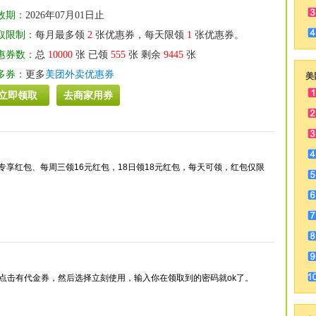
效期：
2026年07月01日止
取限制：
每月最多领
2
张优惠券，每天限领
1
张优惠券。
惠券数：
总
10000
张 已领
555
张 剩余
9445
张
多券：
更多
美团外卖优惠券
美
立即领取
去商家用券
卖专享红包、每周三领16元红包，18日领18元红包，每天可领，红包仅限
点击有代金券，然后选择立刻使用，输入你在领取到的密码就ok了。