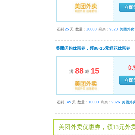
已经
还剩
25
天
数量：
10000
剩余：
9323
美团外卖
美团闪购优惠券，领88-15元鲜花优惠券
免
88
15
满
减
已经
还剩
145
天
数量：
10000
剩余：
9326
美团外
美团外卖优惠券，领13元外