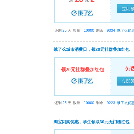
满
减
已经
还剩
25
天
数量：
10000
剩余：
9334
饿了么优
饿了么城市消费日，领20元社群叠加红包
免
领20元社群叠加红包
已经
还剩
25
天
数量：
10000
剩余：
9223
饿了么优
淘宝闪购优惠，学生领取30元无门槛红包