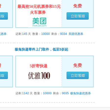
费
免费
最高抢50元机票券和15元
火车票券
领完
已经领完
优惠券
还剩
145
天
数量：
10000
剩余：
9334
美团优惠券
极兔快递寄件上门取件，低至5折起
费
免费
5折寄快递
领完
已经领完
还剩
1142
天
数量：
10000
剩余：
9035
极兔快递优惠券