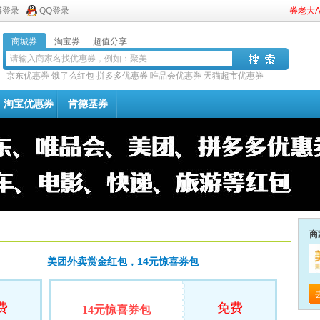
博登录
QQ登录
券老大
商城券
淘宝券
超值分享
京东优惠券
饿了么红包
拼多多优惠券
唯品会优惠券
天猫超市优惠券
淘宝优惠券
肯德基券
商
美团外卖赏金红包，14元惊喜券包
费
免费
14元惊喜券包