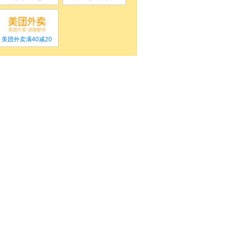
美团外卖满
40
减
20