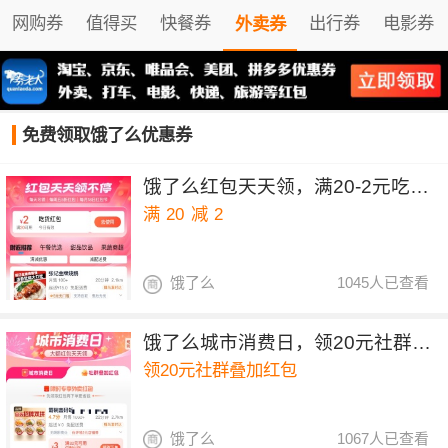
网购券
值得买
快餐券
出行券
电影券
外卖券
免费领取饿了么优惠券
饿了么红包天天领，满20-2元吃货红包
满
20
减
2
饿了么
1045人已查看
饿了么城市消费日，领20元社群叠加红包
领20元社群叠加红包
饿了么
1067人已查看