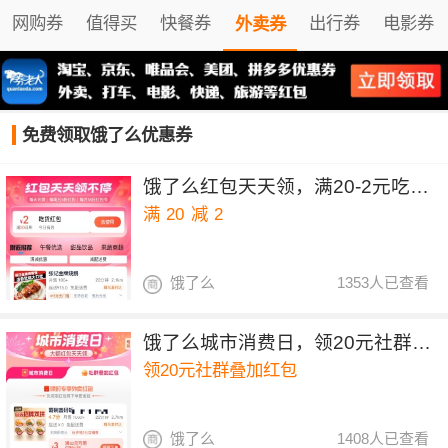
网购券
值得买
快餐券
出行券
电影券
外卖券
免费领取饿了么优惠券
饿了么红包天天领，满20-2元吃货红包
满
20
减
2
饿了么
1353人已查看
饿了么城市消费日，领20元社群叠加红包
领20元社群叠加红包
饿了么
1408人已查看