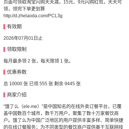
页面可领取淘宝闪购天天减，15元、9元闪购红包，天天可
领，领完下单更划算
http://d.zhelaoda.com/PCL3g
有效期
2026年07月01日止
领取限制
每月最多领 2 张，每天限领 1 张。
优惠券数
总 10000 张 已领 555 张 剩余 9445 张
商家介绍
“饿了么（ele.me）”是中国知名的在线外卖订餐平台，已覆
盖中国数百个城市，数千万用户，聚集了数十万家餐饮商
户。饿了么为中国广泛地区的用户提供丰富多样、简单快捷
的在线订餐服务；为不同类型的餐饮商户提供基于互联网技