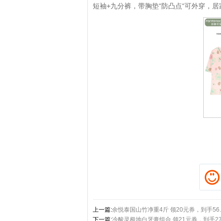
短袖+九分裤，带胸垫“防凸点“可外穿，
拼多多优惠券+拼多多返利
淘宝优惠券+淘宝返利
上一篇:
余悦泰国山竹净重4斤 领20元券，到手56.
下一篇:
冷酸灵极地白牙膏组合 领21元券，到手27