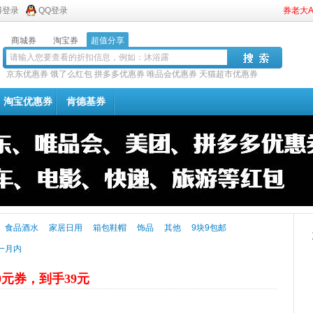
博登录
QQ登录
券老大
商城券
淘宝券
超值分享
京东优惠券
饿了么红包
拼多多优惠券
唯品会优惠券
天猫超市优惠券
淘宝优惠券
肯德基券
食品酒水
家居日用
箱包鞋帽
饰品
其他
9块9包邮
一月内
0元券，到手39元