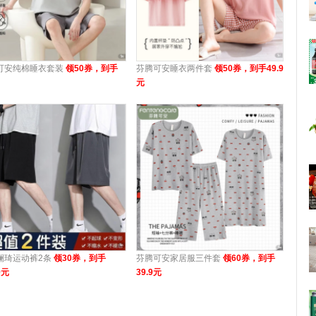
可安纯棉睡衣套装
领50券，到手
芬腾可安睡衣两件套
领50券，到手49.9
元
澜琦运动裤2条
领30券，到手
芬腾可安家居服三件套
领60券，到手
9元
39.9元