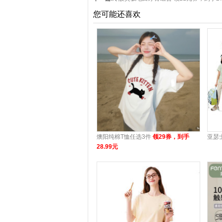
您可能还喜欢
燠阳纯棉T恤任选3件
领29券，到手
亚瑟
28.99元