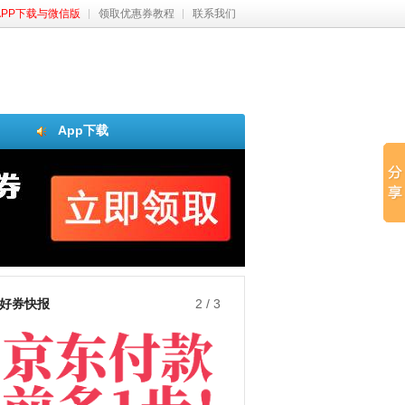
APP下载与微信版
领取优惠券教程
联系我们
App下载
好券快报
3
/
3