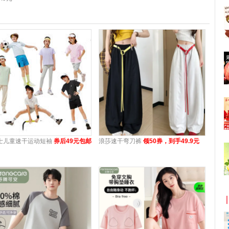
士儿童速干运动短袖
券后49元包邮
浪莎速干弯刀裤
领50券，到手49.9元