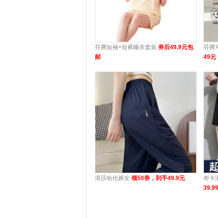
芬腾短袖+短裤睡衣套装
券后49.9元包
芬腾
邮
49元
浪莎哈伦裤女
领50券，到手49.9元
布卡
39.9