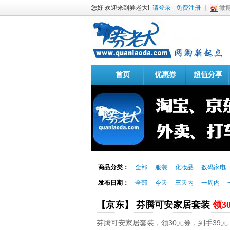
您好 欢迎来到券老大!
请登录
免费注册
微
首页
优惠券
超值分享
商品分类：
全部
服装
化妆品
数码家电
发布日期：
全部
今天
三天内
一周内
【京东】 芬腾可安家居套装
领3
芬腾可安家居套装，领30元券，到手39元