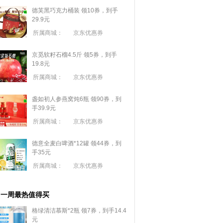
德芙黑巧克力桶装 领10券，到手
29.9元
所属商城：
京东优惠券
京觅软籽石榴4.5斤 领5券，到手
19.8元
所属商城：
京东优惠券
盏如初人参燕窝炖6瓶 领90券，到
手39.9元
所属商城：
京东优惠券
德意全麦白啤酒*12罐 领44券，到
手35元
所属商城：
京东优惠券
一周最热值得买
格绿清洁慕斯*2瓶 领7券，到手14.4
元