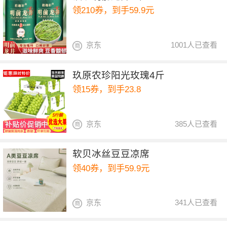
领210券，到手59.9元
京东
1001人已查看
玖原农珍阳光玫瑰4斤
领15券，到手23.8
京东
385人已查看
软贝冰丝豆豆凉席
领40券，到手59.9元
京东
341人已查看