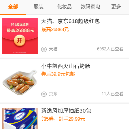
服装
化妆品
数码家电
更多
全部
天猫、京东618超级红包
最高26888元
天猫
6952人已查看
小牛凯西火山石烤肠
券后39.9元包邮
京东
11人已查看
新逸风加厚抽纸30包
领5券，到手29.99元