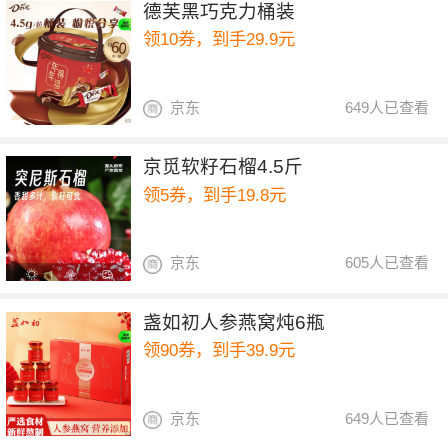
德芙黑巧克力桶装
领10券，到手29.9元
京东
649人已查看
京觅软籽石榴4.5斤
领5券，到手19.8元
京东
605人已查看
盏如初人参燕窝炖6瓶
领90券，到手39.9元
京东
649人已查看