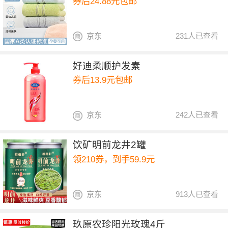
券后24.88元包邮
京东
231人已查看
好迪柔顺护发素
券后13.9元包邮
京东
242人已查看
饮矿明前龙井2罐
领210券，到手59.9元
京东
913人已查看
玖原农珍阳光玫瑰4斤