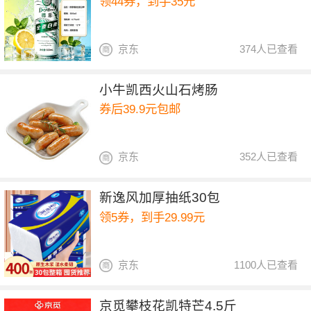
领44券，到手35元
京东
374人已查看
小牛凯西火山石烤肠
券后39.9元包邮
京东
352人已查看
新逸风加厚抽纸30包
领5券，到手29.99元
京东
1100人已查看
京觅攀枝花凯特芒4.5斤