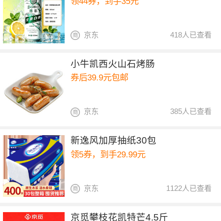
领44券，到手35元
京东
418人已查看
小牛凯西火山石烤肠
券后39.9元包邮
京东
385人已查看
新逸风加厚抽纸30包
领5券，到手29.99元
京东
1122人已查看
京觅攀枝花凯特芒4.5斤