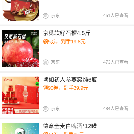
京东
451人已查看
京觅软籽石榴4.5斤
领5券，到手19.8元
京东
473人已查看
盏如初人参燕窝炖6瓶
领90券，到手39.9元
京东
484人已查看
德意全麦白啤酒*12罐