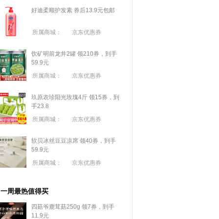
好迪柔顺护发素 券后13.9元包邮
所属商城：
京东优惠券
饮矿明前龙井2罐 领210券，到手
59.9元
所属商城：
京东优惠券
玖原农珍阳光玫瑰4斤 领15券，到
手23.8
所属商城：
京东优惠券
软贝冰丝豆豆凉席 领40券，到手
59.9元
所属商城：
京东优惠券
一周最热值得买
四菇爷鹿茸菇250g 领7券，到手
11.9元