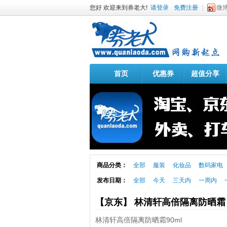
您好 欢迎来到券老大!
请登录
免费注册
微
首页
优惠券
超值分享
商品分类：
全部
服装
化妆品
数码家电
发布日期：
全部
今天
三天内
一周内
【京东】 林清轩高倍隔离防晒
林清轩高倍隔离防晒霜90ml