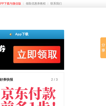
APP下载与微信版
领取优惠券教程
联系我们
App下载
好券快报
3
/
3