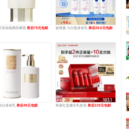
轩高倍隔离防晒霜
券后79元包邮
妮维雅 大白瓶身体乳
券后28.6元包邮
美白身体乳
券后49元包邮
韩束红蛮腰水乳套装
券后229元包邮