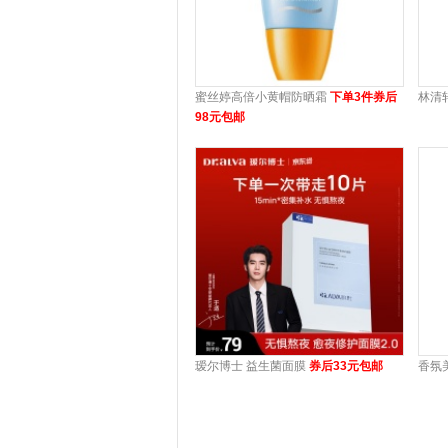
蜜丝婷高倍小黄帽防晒霜
下单3件券后
林清
98元包邮
瑷尔博士 益生菌面膜
券后33元包邮
香氛