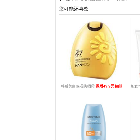
您可能还喜欢
韩后美白保湿防晒霜
券后49.9元包邮
相宜