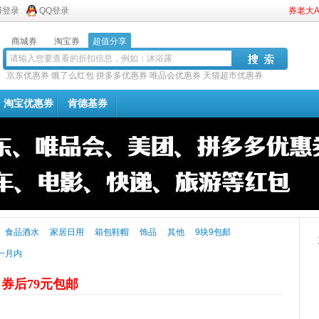
博登录
QQ登录
券老大
商城券
淘宝券
超值分享
京东优惠券
饿了么红包
拼多多优惠券
唯品会优惠券
天猫超市优惠券
淘宝优惠券
肯德基券
食品酒水
家居日用
箱包鞋帽
饰品
其他
9块9包邮
一月内
霜
券后79元包邮