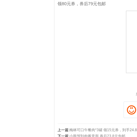
领80元券，券后79元包邮
拼多多优惠券+拼多多返利
淘宝优惠券+淘宝返利
上一篇:
梅林可口午餐肉*3罐 领15元券，到手24.
下一篇:
小熊驾到肉酱意面 券后23.8元包邮