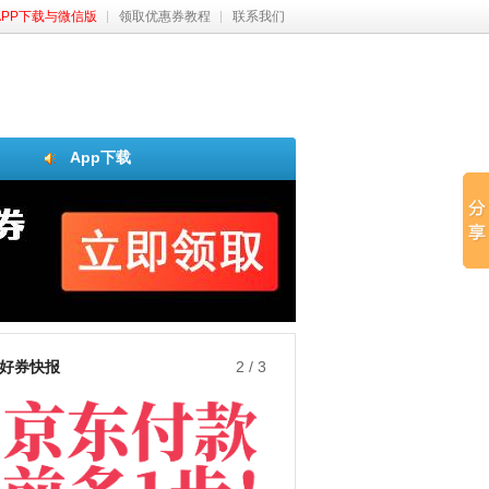
APP下载与微信版
领取优惠券教程
联系我们
App下载
好券快报
2
/
3