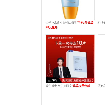
蜜丝婷高倍小黄帽防晒霜
下单3件券后
林清
98元包邮
瑷尔博士 益生菌面膜
券后33元包邮
香氛