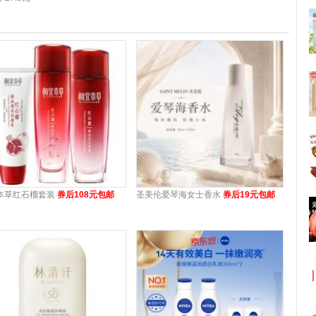
本草红石榴套装
券后108元包邮
圣美伦爱琴海女士香水
券后19元包邮