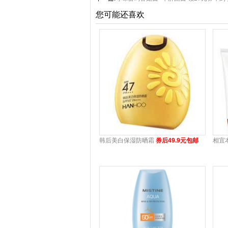
您可能还喜欢
韩后美白保湿防晒霜
券后49.9元包邮
相宜