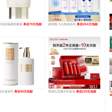
轩高倍隔离防晒霜
券后79元包邮
妮维雅 大白瓶身体乳
券后28.6元包邮
美白身体乳
券后49元包邮
韩束红蛮腰水乳套装
券后229元包邮