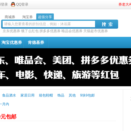
博登录
QQ登录
券老大
商城券
淘宝券
超值分享
京东优惠券
饿了么红包
拼多多优惠券
唯品会优惠券
天猫超市优惠券
淘宝优惠券
肯德基券
食品酒水
家居日用
箱包鞋帽
饰品
其他
9块9包邮
一月内
9元包邮