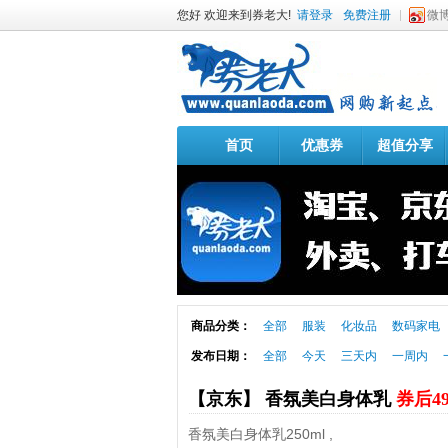
您好 欢迎来到券老大!
请登录
免费注册
微
首页
优惠券
超值分享
商品分类：
全部
服装
化妆品
数码家电
发布日期：
全部
今天
三天内
一周内
【京东】 香氛美白身体乳
券后4
香氛美白身体乳250ml ,