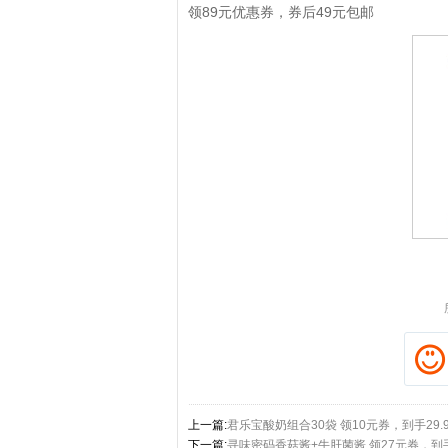
领89元优惠券，券后49元包邮
拼多多优惠券+拼多多返
上一篇:
君乐宝酸奶组合30袋 领10元券，到手29.
下一篇:
寻味密码香菇酱+牛肝菌酱 领27元券，到手