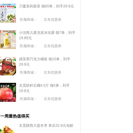
刀蔓茉莉新茶 领60券，到手29.9元
所属商城：
京东优惠券
小浣熊儿童洗发沐浴露 领7券，到手
19.89元
所属商城：
京东优惠券
德芙黑巧克力桶装 领10券，到手
29.9元
所属商城：
京东优惠券
京觅软籽石榴4.5斤 领5券，到手
19.8元
所属商城：
京东优惠券
一周最热值得买
京觅陕西大荔冬枣 券后32.9元包邮