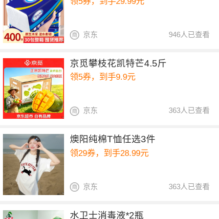
领5券，到手29.99元
京东
946人已查看
京觅攀枝花凯特芒4.5斤
领5券，到手9.9元
京东
363人已查看
燠阳纯棉T恤任选3件
领29券，到手28.99元
京东
363人已查看
水卫士消毒液*2瓶