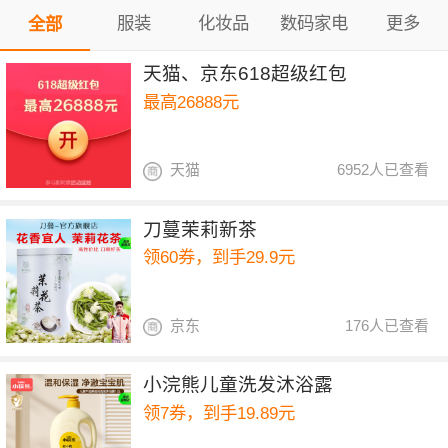
服装
化妆品
数码家电
更多
全部
天猫、京东618超级红包
最高26888元
天猫
6952人已查看
刀蔓茉莉新茶
领60券，到手29.9元
京东
176人已查看
小浣熊儿童洗发沐浴露
领7券，到手19.89元