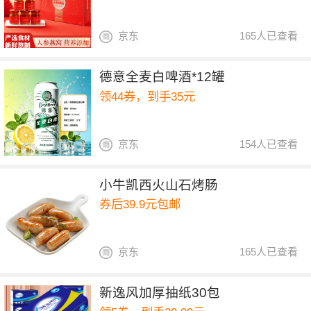
京东
165人已查看
德意全麦白啤酒*12罐
领44券，到手35元
京东
154人已查看
小牛凯西火山石烤肠
券后39.9元包邮
京东
165人已查看
新逸风加厚抽纸30包