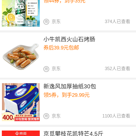
领44券，到手35元
京东
374人已查看
小牛凯西火山石烤肠
券后39.9元包邮
京东
352人已查看
新逸风加厚抽纸30包
领5券，到手29.99元
京东
1100人已查看
京觅攀枝花凯特芒4.5斤