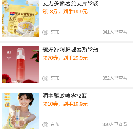
麦力多紫薯燕麦片*2袋
领13券，到手19.9元
京东
341人已查看
毓婷舒润护理慕斯*2瓶
领70券，到手29.9元
京东
352人已查看
润本驱蚊喷雾*2瓶
领10券，到手19.9元
京东
330人已查看