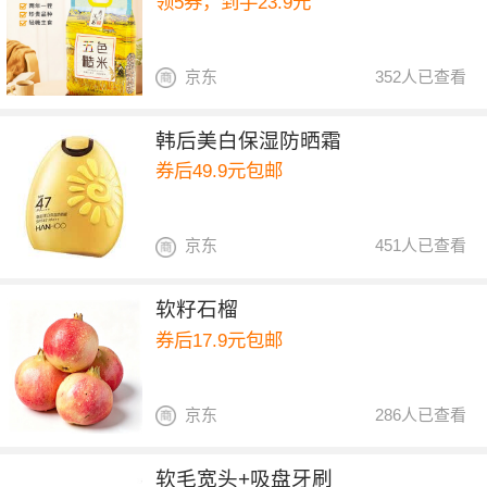
领5券，到手23.9元
京东
352人已查看
韩后美白保湿防晒霜
券后49.9元包邮
京东
451人已查看
软籽石榴
券后17.9元包邮
京东
286人已查看
软毛宽头+吸盘牙刷