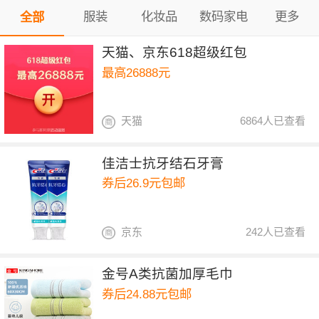
服装
化妆品
数码家电
更多
全部
天猫、京东618超级红包
最高26888元
天猫
6864人已查看
佳洁士抗牙结石牙膏
券后26.9元包邮
京东
242人已查看
金号A类抗菌加厚毛巾
券后24.88元包邮