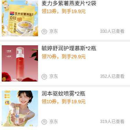
麦力多紫薯燕麦片*2袋
领13券，到手19.9元
京东
330人已查看
毓婷舒润护理慕斯*2瓶
领70券，到手29.9元
京东
352人已查看
润本驱蚊喷雾*2瓶
领10券，到手19.9元
京东
319人已查看