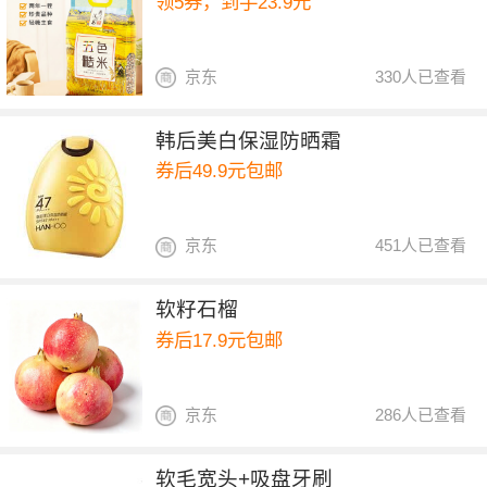
领5券，到手23.9元
京东
330人已查看
韩后美白保湿防晒霜
券后49.9元包邮
京东
451人已查看
软籽石榴
券后17.9元包邮
京东
286人已查看
软毛宽头+吸盘牙刷