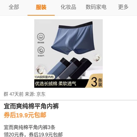
全部
化妆品
数码家电
更多
服装
群
47天前
来源:
京东
宜而爽纯棉平角内裤
券后19.9元包邮
宜而爽纯棉平角内裤3条
领20元券，券后19.9元包邮