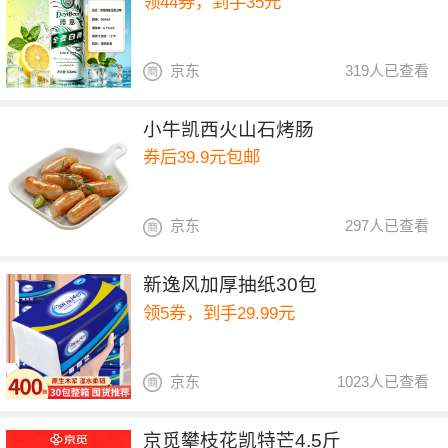
领44券，到手35元
京东
319人已查看
小牛凯西火山石烤肠
券后39.9元包邮
京东
297人已查看
新逸风加厚抽纸30包
领5券，到手29.99元
京东
1023人已查看
京觅攀枝花凯特芒4.5斤