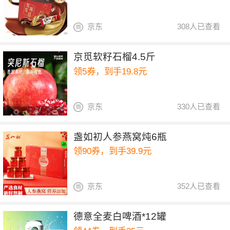
京东
308人已查看
京觅软籽石榴4.5斤
领5券，到手19.8元
京东
330人已查看
盏如初人参燕窝炖6瓶
领90券，到手39.9元
京东
352人已查看
德意全麦白啤酒*12罐