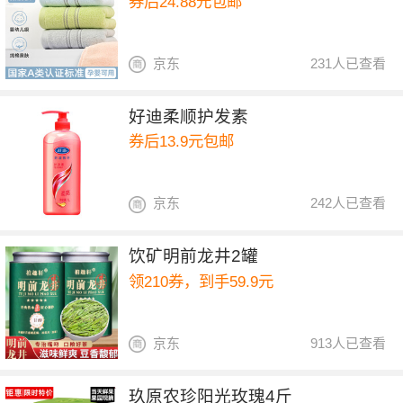
券后24.88元包邮
京东
231人已查看
好迪柔顺护发素
券后13.9元包邮
京东
242人已查看
饮矿明前龙井2罐
领210券，到手59.9元
京东
913人已查看
玖原农珍阳光玫瑰4斤