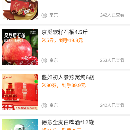
京东
242人已查看
京觅软籽石榴4.5斤
领5券，到手19.8元
京东
253人已查看
盏如初人参燕窝炖6瓶
领90券，到手39.9元
京东
242人已查看
德意全麦白啤酒*12罐