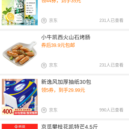
领44券，到手35元
京东
231人已查看
小牛凯西火山石烤肠
券后39.9元包邮
京东
231人已查看
新逸风加厚抽纸30包
领5券，到手29.99元
京东
990人已查看
京觅攀枝花凯特芒4.5斤