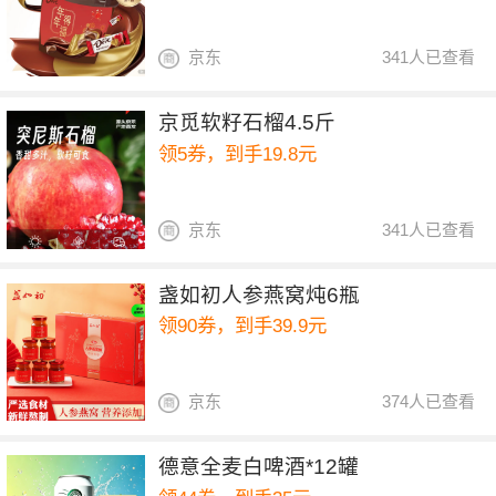
京东
341人已查看
京觅软籽石榴4.5斤
领5券，到手19.8元
京东
341人已查看
盏如初人参燕窝炖6瓶
领90券，到手39.9元
京东
374人已查看
德意全麦白啤酒*12罐