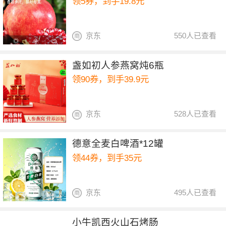
领5券，到手19.8元
京东
550人已查看
盏如初人参燕窝炖6瓶
领90券，到手39.9元
京东
528人已查看
德意全麦白啤酒*12罐
领44券，到手35元
京东
495人已查看
小牛凯西火山石烤肠