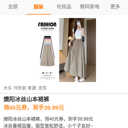
全部
化妆品
数码家电
更多
服装
大头
78天前
来源:
京东
燠阳冰丝山本裙裤
领40元券，到手39.99元
燠阳冰丝山本裙裤，领40元券，到手39.99元
冰丝垂顺显瘦，版型宽松舒适，小个子友好~