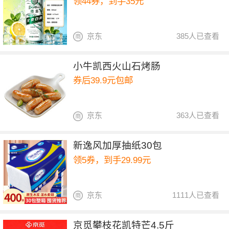
领44券，到手35元
京东
385人已查看
小牛凯西火山石烤肠
券后39.9元包邮
京东
363人已查看
新逸风加厚抽纸30包
领5券，到手29.99元
京东
1111人已查看
京觅攀枝花凯特芒4.5斤