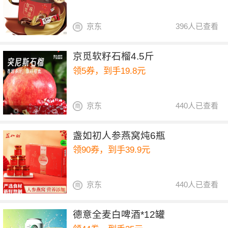
京东
396人已查看
京觅软籽石榴4.5斤
领5券，到手19.8元
京东
440人已查看
盏如初人参燕窝炖6瓶
领90券，到手39.9元
京东
440人已查看
德意全麦白啤酒*12罐