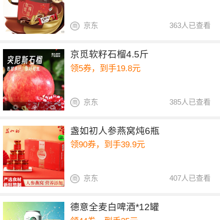
京东
363人已查看
京觅软籽石榴4.5斤
领5券，到手19.8元
京东
385人已查看
盏如初人参燕窝炖6瓶
领90券，到手39.9元
京东
407人已查看
德意全麦白啤酒*12罐