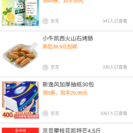
领44券，到手35元
京东
341人已查看
小牛凯西火山石烤肠
券后39.9元包邮
京东
330人已查看
新逸风加厚抽纸30包
领5券，到手29.99元
京东
1067人已查看
京觅攀枝花凯特芒4.5斤