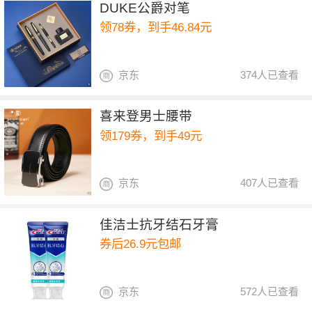
DUKE公爵对笔
领78券，到手46.84元
京东
374人已查看
喜来登男士腰带
领179券，到手49元
京东
407人已查看
佳洁士抗牙结石牙膏
券后26.9元包邮
京东
572人已查看