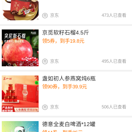
京东
473人已查看
京觅软籽石榴4.5斤
领5券，到手19.8元
京东
495人已查看
盏如初人参燕窝炖6瓶
领90券，到手39.9元
京东
506人已查看
德意全麦白啤酒*12罐