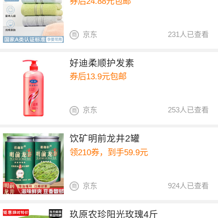
券后24.88元包邮
京东
231人已查看
好迪柔顺护发素
券后13.9元包邮
京东
253人已查看
饮矿明前龙井2罐
领210券，到手59.9元
京东
924人已查看
玖原农珍阳光玫瑰4斤