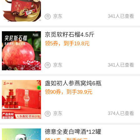
京东
341人已查看
京觅软籽石榴4.5斤
领5券，到手19.8元
京东
341人已查看
盏如初人参燕窝炖6瓶
领90券，到手39.9元
京东
374人已查看
德意全麦白啤酒*12罐