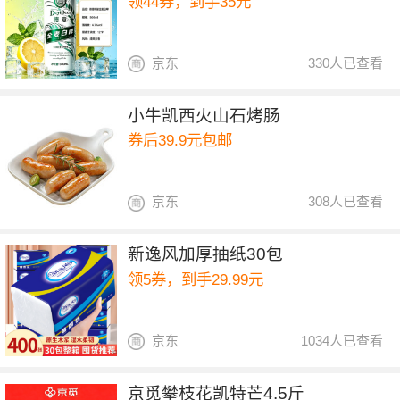
领44券，到手35元
京东
330人已查看
小牛凯西火山石烤肠
券后39.9元包邮
京东
308人已查看
新逸风加厚抽纸30包
领5券，到手29.99元
京东
1034人已查看
京觅攀枝花凯特芒4.5斤