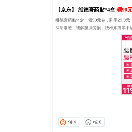
【京东】
维德膏药贴*4盒
领90
维德膏药贴*4盒，领90元券，到手29.9元
深层渗透，缓解腰肌劳损，腰椎疼痛等不
4
0