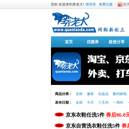
您好 欢迎来到券老大!
请登录
免费注册
微
首页
优惠券
超值分享
商品分类：
全部
服装
化妆品
数码家电
发布日期：
全部
今天
三天内
一周内
京东衣鞋任洗5件
券后86.8
京东自营洗衣鞋任洗5件
券