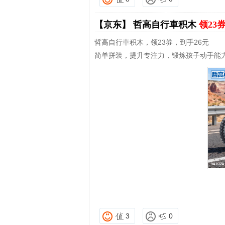
【京东】
哲高自行車积木
领23
哲高自行車积木，领23券，到手26元
简单拼装，提升专注力，锻炼孩子动手能
3
0