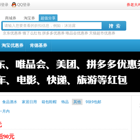
博登录
QQ登录
券老大
商城券
淘宝券
超值分享
京东优惠券
饿了么红包
拼多多优惠券
唯品会优惠券
天猫超市优惠券
淘宝优惠券
肯德基券
食品酒水
家居日用
箱包鞋帽
饰品
其他
9块9包邮
一月内
元
后90元