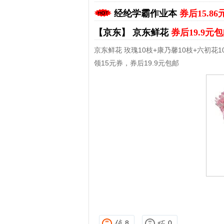
经纶学霸作业本
券后15.8
【京东】
京东鲜花
券后19.9元
京东鲜花 玫瑰10枝+康乃馨10枝+六初花1
领15元券，券后19.9元包邮
拼多多优惠券+拼多多返利
淘宝优惠券+
8
0