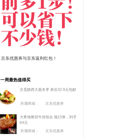
拼多多优惠券+拼多多返利
淘宝优惠券+
一周最热值得买
京觅陕西大荔冬枣 券后32.9元包邮
所属商城：
京东优惠券
大希地整切牛排组合 领15券，到手
64元
所属商城：
京东优惠券