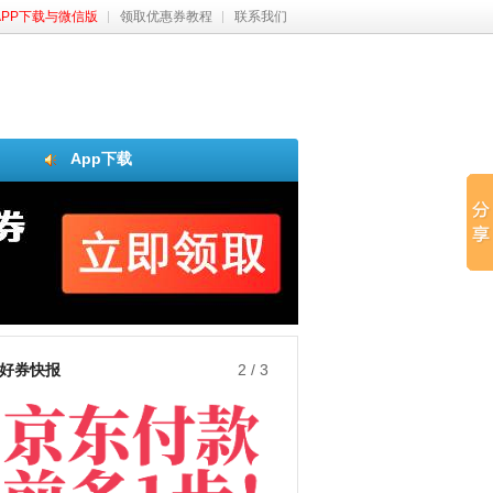
APP下载与微信版
领取优惠券教程
联系我们
App下载
好券快报
3
/
3