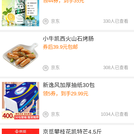
领44券，到手35元
京东
330人已查看
小牛凯西火山石烤肠
券后39.9元包邮
京东
308人已查看
新逸风加厚抽纸30包
领5券，到手29.99元
京东
1034人已查看
京觅攀枝花凯特芒4.5斤