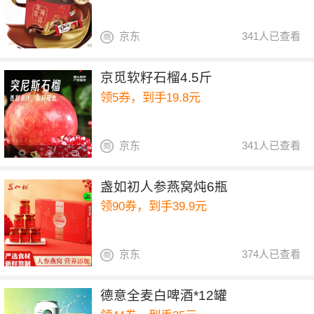
京东
341人已查看
京觅软籽石榴4.5斤
领5券，到手19.8元
京东
341人已查看
盏如初人参燕窝炖6瓶
领90券，到手39.9元
京东
374人已查看
德意全麦白啤酒*12罐