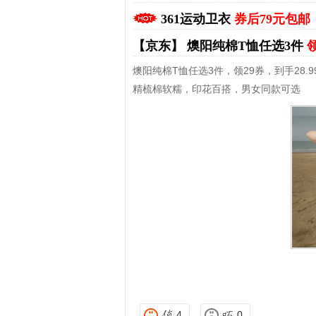
361运动卫衣
券后79元包邮
【京东】
燠阳纯棉T恤任选3件
领
燠阳纯棉T恤任选3件，领29券，到手28.9
精梳棉软糯，印花百搭，男女同款可选
拼多多优惠券+拼多多返利
淘宝优惠券+淘宝返利
4
0