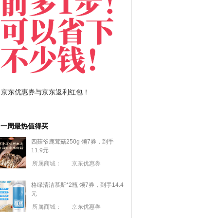
拼多多优惠券+拼多多返利
淘宝优惠券+淘宝返利
一周最热值得买
四菇爷鹿茸菇250g 领7券，到手
11.9元
所属商城：
京东优惠券
格绿清洁慕斯*2瓶 领7券，到手14.4
元
所属商城：
京东优惠券