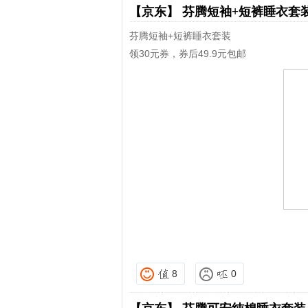
【京东】
芬腾短袖+短裤睡衣套
芬腾短袖+短裤睡衣套装
领30元券，券后49.9元包邮
8
0