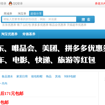
博登录
QQ登录
券老大
商城券
淘宝券
超值分享
京东优惠券
饿了么红包
拼多多优惠券
唯品会优惠券
天猫超市优惠券
淘宝优惠券
肯德基券
食品酒水
家居日用
箱包鞋帽
饰品
其他
9块9包邮
一月内
后171元包邮
元包邮