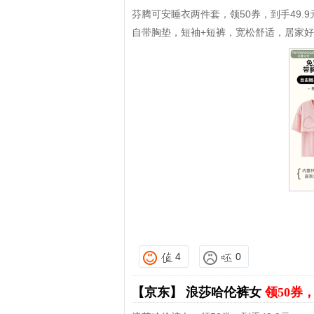
芬腾可安睡衣两件套，领50券，到手49.9
自带胸垫，短袖+短裤，宽松舒适，居家
4
0
【京东】
浪莎哈伦裤女
领50券，