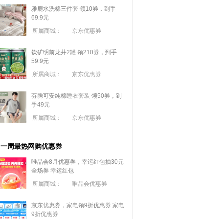
雅鹿水洗棉三件套 领10券，到手
69.9元
所属商城：
京东优惠券
饮矿明前龙井2罐 领210券，到手
59.9元
所属商城：
京东优惠券
芬腾可安纯棉睡衣套装 领50券，到
手49元
所属商城：
京东优惠券
一周最热网购优惠券
唯品会8月优惠券，幸运红包抽30元
全场券
幸运红包
所属商城：
唯品会优惠券
京东优惠券，家电领9折优惠券
家电
9折优惠券