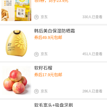
领5券，到手23.9元
京东
330人已查看
韩后美白保湿防晒霜
券后49.9元包邮
京东
451人已查看
软籽石榴
券后17.9元包邮
京东
286人已查看
软毛宽头+吸盘牙刷