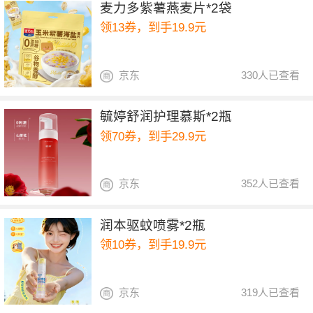
麦力多紫薯燕麦片*2袋
领13券，到手19.9元
京东
330人已查看
毓婷舒润护理慕斯*2瓶
领70券，到手29.9元
京东
352人已查看
润本驱蚊喷雾*2瓶
领10券，到手19.9元
京东
319人已查看