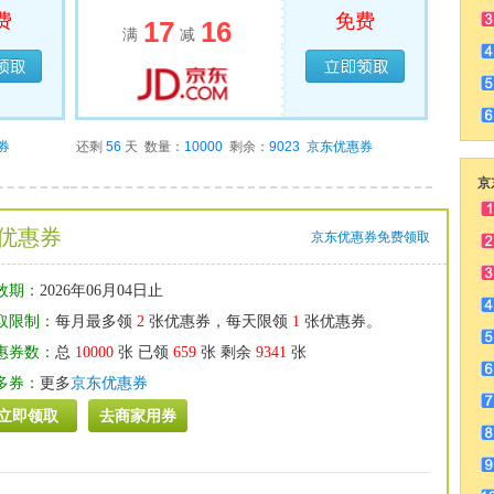
费
免费
17
16
满
减
领完
已经领完
券
还剩
56
天
数量：
10000
剩余：
9023
京东优惠券
京
优惠券
京东优惠券免费领取
效期：
2026年06月04日止
取限制：
每月最多领
2
张优惠券，每天限领
1
张优惠券。
惠券数：
总
10000
张 已领
659
张 剩余
9341
张
多券：
更多
京东优惠券
立即领取
去商家用券