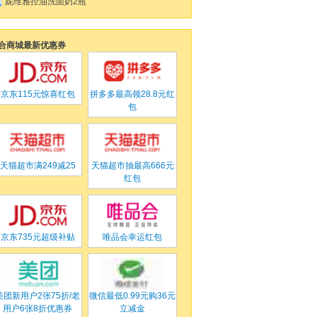
妮维雅控油洗面奶2瓶
合商城最新优惠券
京东
115元惊喜红包
拼多多
最高领28.8元红
包
天猫超市满
249
减
25
天猫超市
抽最高666元
红包
京东
735元超级补贴
唯品会
幸运红包
美团
新用户2张75折/老
微信
最低0.99元购36元
用户6张8折优惠券
立减金