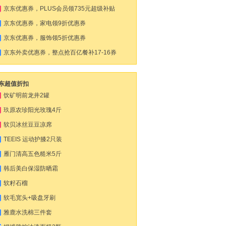
包
京东优惠券，PLUS会员领735元超级补贴
京东优惠券，家电领9折优惠券
京东优惠券，服饰领5折优惠券
京东外卖优惠券，整点抢百亿餐补17-16券
东超值折扣
饮矿明前龙井2罐
玖原农珍阳光玫瑰4斤
软贝冰丝豆豆凉席
TEEIS 运动护膝2只装
雁门清高五色糙米5斤
韩后美白保湿防晒霜
软籽石榴
软毛宽头+吸盘牙刷
雅鹿水洗棉三件套