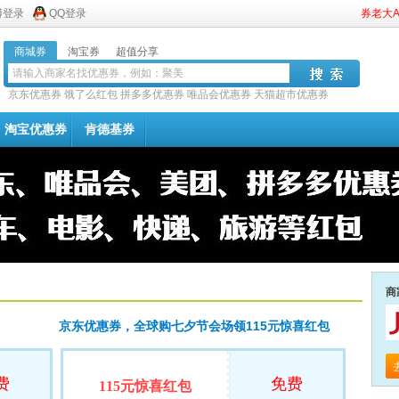
博登录
QQ登录
券老大
商城券
淘宝券
超值分享
京东优惠券
饿了么红包
拼多多优惠券
唯品会优惠券
天猫超市优惠券
淘宝优惠券
肯德基券
商
京东优惠券，全球购七夕节会场领115元惊喜红包
费
免费
115元惊喜红包