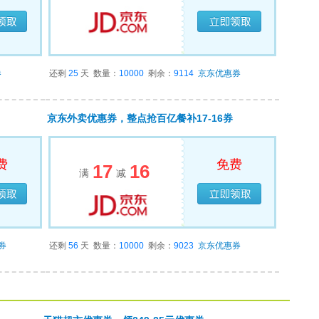
领完
已经领完
券
还剩
25
天
数量：
10000
剩余：
9114
京东优惠券
京东外卖优惠券，整点抢百亿餐补17-16券
费
免费
17
16
满
减
领完
已经领完
券
还剩
56
天
数量：
10000
剩余：
9023
京东优惠券