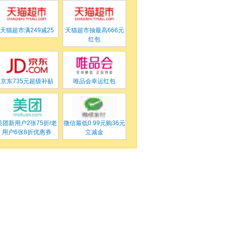
天猫超市满
249
减
25
天猫超市
抽最高666元
红包
京东
735元超级补贴
唯品会
幸运红包
美团
新用户2张75折/老
微信
最低0.99元购36元
用户6张8折优惠券
立减金