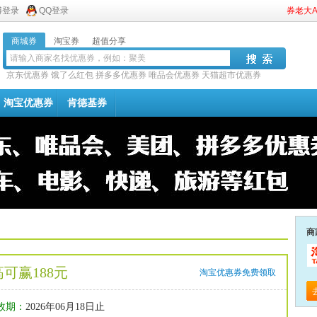
博登录
QQ登录
券老大
商城券
淘宝券
超值分享
京东优惠券
饿了么红包
拼多多优惠券
唯品会优惠券
天猫超市优惠券
淘宝优惠券
肯德基券
商
可赢188元
淘宝优惠券免费领取
效期：
2026年06月18日止