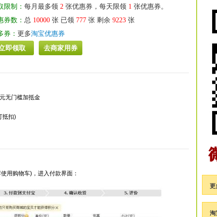
取限制：
每月最多领
2
张优惠券，每天限领
1
张优惠券。
惠券数：
总
10000
张 已领
777
张 剩余
9223
张
多券：
更多
淘宝优惠券
立即领取
去商家用券
8元无门槛加抵金
可抵扣)
荐使用购物车)，进入付款界面：
更
淘