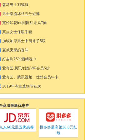
森马男士羽绒服
男士潮流冰丝五分短裤
宽松印花ins潮网红港风T恤
真皮女士保暖手套
加绒加厚男士中筒袜子5双
夏威夷果奶香味
好吉利75%酒精湿巾
爱奇艺/腾讯/优酷VIP会员5折
爱奇艺、腾讯视频、优酷会员年卡
2019年淘宝造物节狂欢
合商城最新优惠券
京东
60元黑五优惠券
拼多多
最高领28.8元红
包