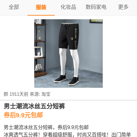
全部
化妆品
数码家电
更多
服装
群
1911天前
来源:
淘宝
男士潮流冰丝五分短裤
券后9.9元包邮
男士潮流冰丝五分短裤，券后9.9元包邮
冰爽透气五分裤！穿着超级舒服，时尚又百搭哇！出门简单