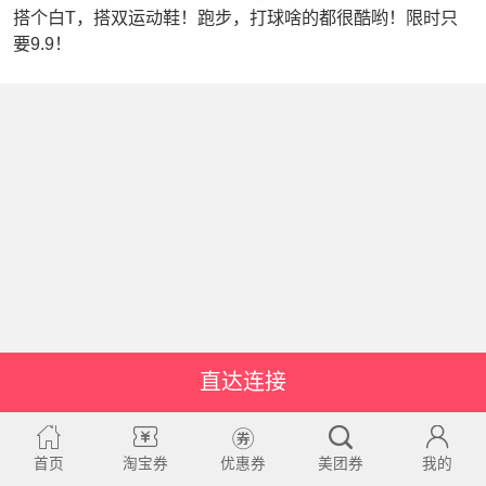
搭个白T，搭双运动鞋！跑步，打球啥的都很酷哟！限时只
要9.9！
直达连接
首页
淘宝券
优惠券
美团券
我的